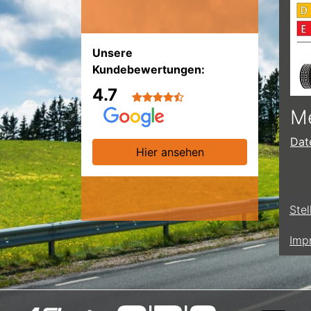
Unsere
Kundebewertungen:
4.7
Me
Dat
Hier ansehen
Ste
Imp
Mitglied von