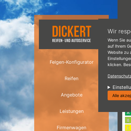
Direkt zum Inhalt
Star
Wir resp
Wenn Sie au
E
auf Ihrem G
Website zu 
R
Einstellunge
Felgen-Konfigurator
klicken. Bes
Datenschutzr
Reifen
Einstell
Angebote
Alle akze
Leistungen
Firmenwagen