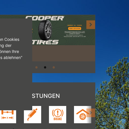
on Cookies
ng der
önnen Ihre
es ablehnen"
UNSERE LEISTUNGEN
[Achsvermessung>
[Auspuffservice>
[Bremsenservice>
[Einlagerung>
[HU/AU>