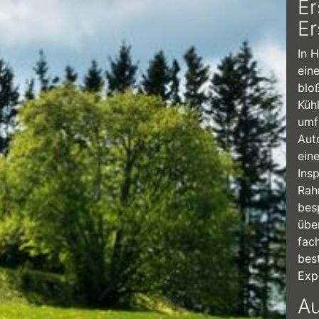
Er
Er
In 
ein
blo
Küh
umf
Aut
ein
Ins
Rah
bes
übe
fac
bes
Exp
Au