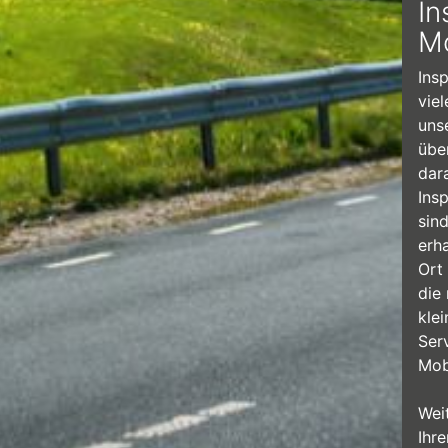
In
Mo
Ins
vie
uns
übe
dar
Ins
sin
erha
Ort
die
klei
Ser
Mobi
Wei
Ihr