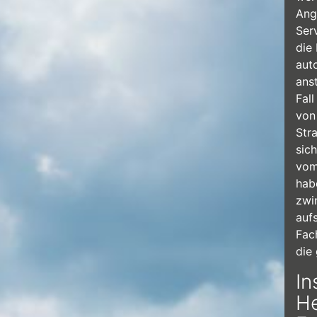
Ang
Ser
die
aut
anst
Fal
von
Str
sic
vom
hab
zwi
auf
Fac
die
In
He