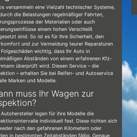
os versammeln eine Vielzahl technischer Systeme,
 durch die Belastungen regelmäßiger Fahrten,
erungsprozesse der Materialien oder auch
terungseinflüsse einem hohen Verschleiß
esetzt sind. So ist es für Ihre Sicherheit, den
rkomfort und zur Vermeidung teurer Reparaturen
 Folgeschäden wichtig, dass Ihr Auto in
elmäßigen Abständen von einem erfahrenen Kfz-
hmann überprüft wird. Diesen Service – die
pektion – erhalten Sie bei Reifen- und Autoservice
 alle Marken und Modelle.
nn muss Ihr Wagen zur
spektion?
 Autohersteller legen für ihre Modelle die
ektionsintervalle individuell fest. Diese richten sich
weder nach den gefahrenen Kilometern oder
den in bestimmten Zeitabständen fällig. Genaue