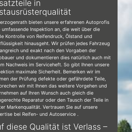
satzteile in
stausrüsterqualität
Herzogenrath bieten unsere erfahrenen Autoprofis
e umfassende Inspektion an, die weit über die
ße Kontrolle von Reifendruck, Ölstand und
lflüssigkeit hinausgeht. Wir prüfen jedes Fahrzeug
angreich und exakt nach den Vorgaben der
obauer und dokumentieren dies natürlich auch mit
em Nachweis im Serviceheft. So gibt Ihnen unsere
pektion maximale Sicherheit. Bemerken wir im
men der Prüfung defekte oder gefährdete Teile,
prechen wir mit Ihnen das weitere Vorgehen und
rnehmen auf Ihren Wunsch auch gleich die
hgerechte Reparatur oder den Tausch der Teile in
ter Markenqualität. Vertrauen Sie auf unsere
ertise bei Reifen- und Autoservice .
f diese Qualität ist Verlass –