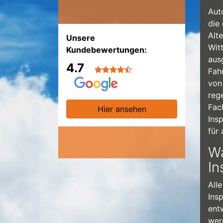
Aut
die
Alt
Unsere
Wit
Kundebewertungen:
ausg
4.7
Fah
von
reg
Fac
Hier ansehen
Ins
für
Wa
In
Alle
Insp
ent
wer