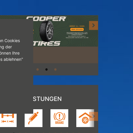
on Cookies
ng der
önnen Ihre
es ablehnen"
UNSERE LEISTUNGEN
[Achsvermessung>
[Auspuffservice>
[Bremsenservice>
[Einlagerung>
[HU/AU>