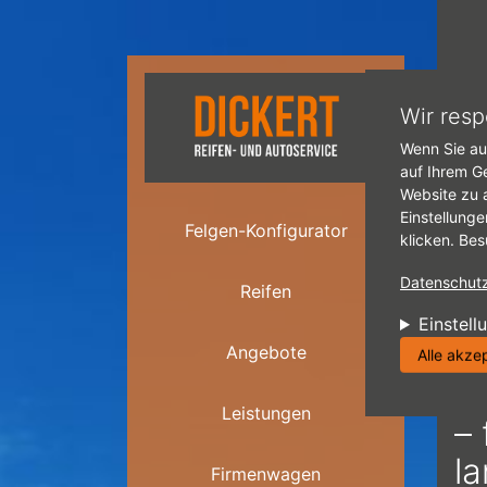
Direkt zum Inhalt
Star
Wir resp
Wenn Sie au
I
auf Ihrem G
Website zu 
Einstellunge
Felgen-Konfigurator
klicken. Bes
Datenschutzr
Reifen
Einstell
I
Angebote
Alle akze
F
Leistungen
– 
l
Firmenwagen