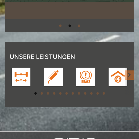
UNSERE LEISTUNGEN
[Achsvermessung>
[Auspuffservice>
[Bremsenservice>
[Einlage